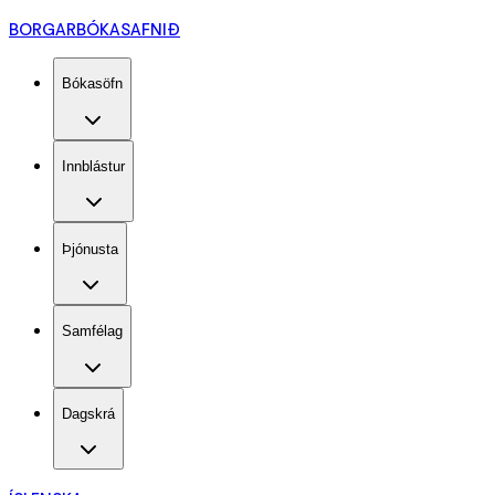
BORGARBÓKASAFNIÐ
Bókasöfn
Innblástur
Þjónusta
Samfélag
Dagskrá