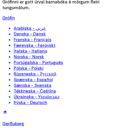
Grófinni er gott úrval barnabóka á mörgum fleiri
tungumálum.
Grófin
Arabíska - عربي
Danska - Dansk
Franska - Français
Færeyska - Føroyskt
Ítalska - Italiano
Norska - Norsk
Portúgalska - Português
Pólska - Polski
Rússneska - Русский
Spænska - Español
Sænska - Svenska
Tékkneska - Čeština
Úkraínska - Yкраїнська
Þýska - Deutsch
Gerðuberg