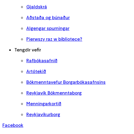
Gjaldskrá
Aðstaða og búnaður
Algengar spurningar
Pierwszy raz w bibliotece?
Tengdir vefir
Rafbókasafnið
Artótekið
Bókmenntavefur Borgarbókasafnsins
Reykjavík Bókmenntaborg
Menningarkortið
Reykjavíkurborg
Facebook