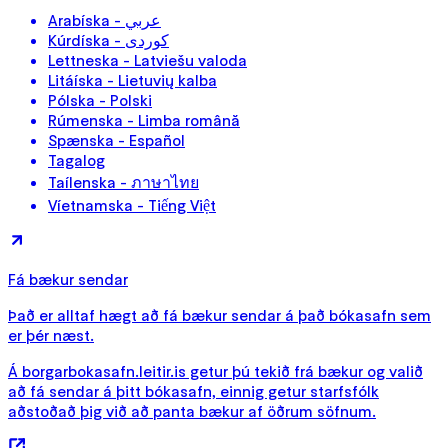
Arabíska - عربي
Kúrdíska - کوردی
Lettneska - Latviešu valoda
Litáíska - Lietuvių kalba
Pólska - Polski
Rúmenska - Limba română
Spænska - Español
Tagalog
Taílenska - ภาษาไทย
Víetnamska - Tiếng Việt
Fá bækur sendar
Það er alltaf hægt að fá bækur sendar á það bókasafn sem
er þér næst.
Á borgarbokasafn.leitir.is getur þú tekið frá bækur og valið
að fá sendar á þitt bókasafn, einnig getur starfsfólk
aðstoðað þig við að panta bækur af öðrum söfnum.