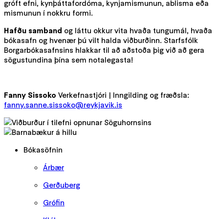
gróft efni, kynþáttafordóma, kynjamismunun, ablisma eða
mismunun í nokkru formi.
Hafðu samband
og láttu okkur vita hvaða tungumál, hvaða
bókasafn og hvenær þú vilt halda viðburðinn. Starfsfólk
Borgarbókasafnsins hlakkar til að aðstoða þig við að gera
sögustundina þína sem notalegasta!
Fanny Sissoko
Verkefnastjóri | Inngilding og fræðsla:
fanny.sanne.sissoko@reykjavik.is
Bókasöfnin
Árbær
Gerðuberg
Grófin