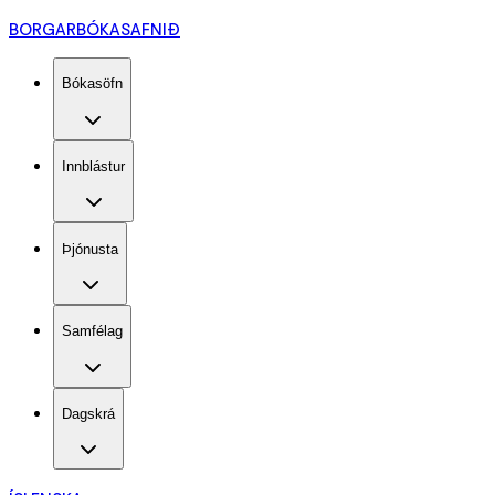
BORGARBÓKASAFNIÐ
Bókasöfn
Innblástur
Þjónusta
Samfélag
Dagskrá