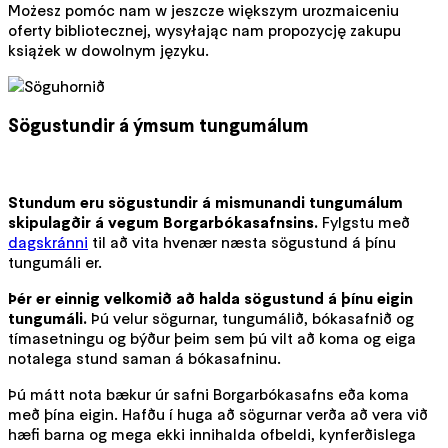
Możesz pomóc nam w jeszcze większym urozmaiceniu
oferty bibliotecznej, wysyłając nam propozycję zakupu
książek w dowolnym języku.
Sögustundir á ýmsum tungumálum
Stundum eru sögustundir á mismunandi tungumálum
skipulagðir á vegum Borgarbókasafnsins.
Fylgstu með
dagskránni
til að vita hvenær næsta sögustund á þínu
tungumáli er.
Þér er einnig velkomið að halda sögustund á þínu eigin
tungumáli.
Þú velur sögurnar, tungumálið, bókasafnið og
tímasetningu og býður þeim sem þú vilt að koma og eiga
notalega stund saman á bókasafninu.
Þú mátt nota bækur úr safni Borgarbókasafns eða koma
með þína eigin. Hafðu í huga að sögurnar verða að vera við
hæfi barna og mega ekki innihalda ofbeldi, kynferðislega