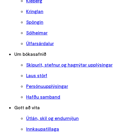
Kléberg
Kringlan
Spöngin
Sólheimar
Úlfarsárdalur
Um bókasafnið
Skipurit, stefnur og hagnýtar upplýsingar
Laus störf
Persónuupplýsingar
Hafðu samband
Gott að vita
Útlán, skil og endurnýjun
Innkaupatillaga