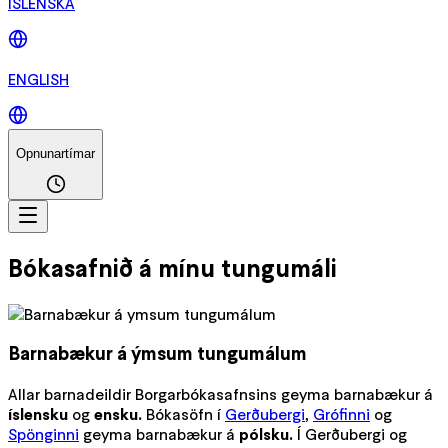
ÍSLENSKA
ENGLISH
Opnunartímar
Bókasafnið á mínu tungumáli
Barnabækur á ýmsum tungumálum
Allar barnadeildir Borgarbókasafnsins geyma barnabækur á
íslensku
og
ensku.
Bókasöfn í
Gerðubergi
,
Grófinni
og
Spönginni
geyma barnabækur á
pólsku.
Í Gerðubergi og