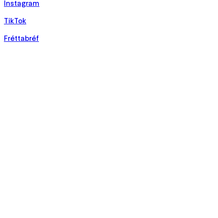
Instagram
TikTok
Fréttabréf