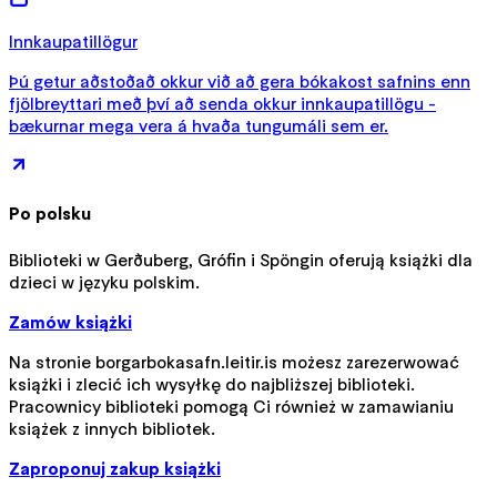
Innkaupatillögur
Þú getur aðstoðað okkur við að gera bókakost safnins enn
fjölbreyttari með því að senda okkur innkaupatillögu -
bækurnar mega vera á hvaða tungumáli sem er.
Po polsku
Biblioteki w Gerðuberg, Grófin i Spöngin oferują książki dla
dzieci w języku polskim.
Zamów książki
Na stronie borgarbokasafn.leitir.is możesz zarezerwować
książki i zlecić ich wysyłkę do najbliższej biblioteki.
Pracownicy biblioteki pomogą Ci również w zamawianiu
książek z innych bibliotek.
Zaproponuj zakup książki