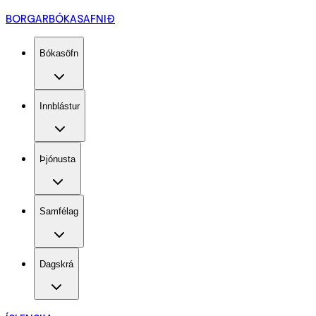
BORGARBÓKASAFNIÐ
Bókasöfn
Innblástur
Þjónusta
Samfélag
Dagskrá