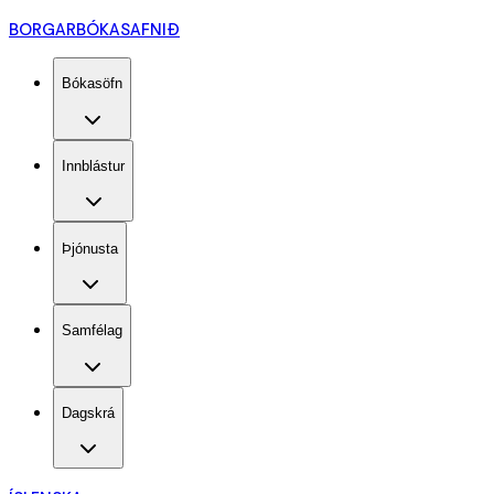
BORGARBÓKASAFNIÐ
Bókasöfn
Innblástur
Þjónusta
Samfélag
Dagskrá