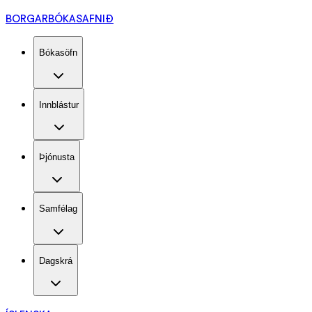
BORGARBÓKASAFNIÐ
Bókasöfn
Innblástur
Þjónusta
Samfélag
Dagskrá