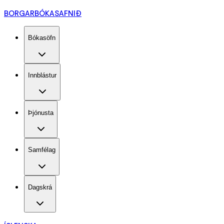
BORGARBÓKASAFNIÐ
Bókasöfn
Innblástur
Þjónusta
Samfélag
Dagskrá