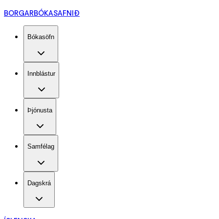
BORGARBÓKASAFNIÐ
Bókasöfn
Innblástur
Þjónusta
Samfélag
Dagskrá