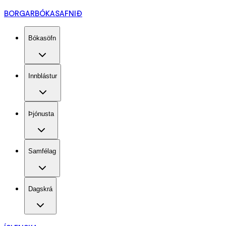
BORGARBÓKASAFNIÐ
Bókasöfn
Innblástur
Þjónusta
Samfélag
Dagskrá