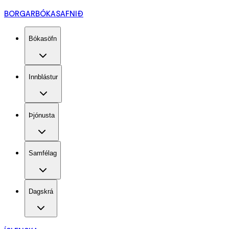
BORGARBÓKASAFNIÐ
Bókasöfn
Innblástur
Þjónusta
Samfélag
Dagskrá