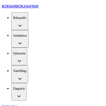
BORGARBÓKASAFNIÐ
Bókasöfn
Innblástur
Þjónusta
Samfélag
Dagskrá