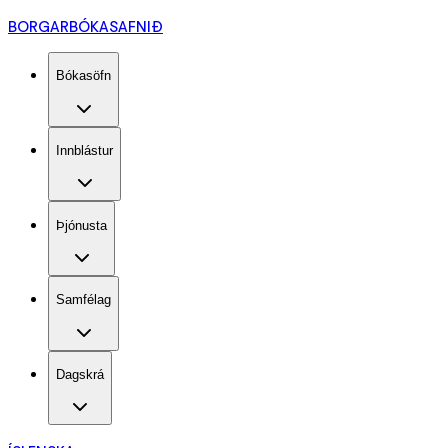
BORGARBÓKASAFNIÐ
Bókasöfn
Innblástur
Þjónusta
Samfélag
Dagskrá