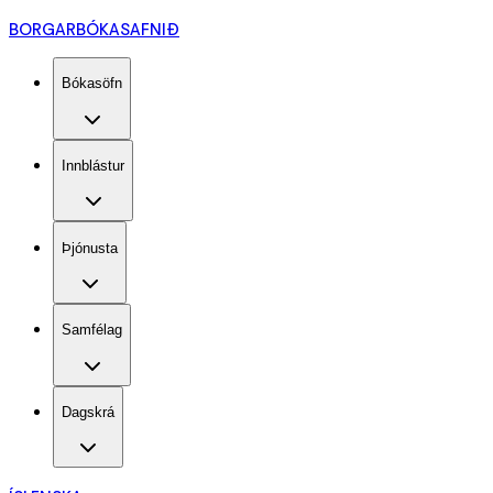
BORGARBÓKASAFNIÐ
Bókasöfn
Innblástur
Þjónusta
Samfélag
Dagskrá