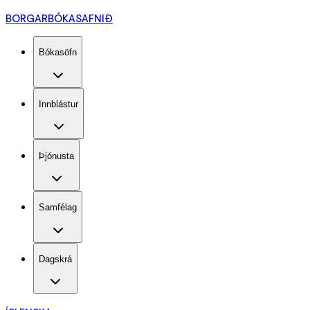
BORGARBÓKASAFNIÐ
Bókasöfn
Innblástur
Þjónusta
Samfélag
Dagskrá