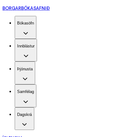
BORGARBÓKASAFNIÐ
Bókasöfn
Innblástur
Þjónusta
Samfélag
Dagskrá