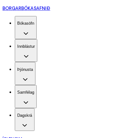
BORGARBÓKASAFNIÐ
Bókasöfn
Innblástur
Þjónusta
Samfélag
Dagskrá