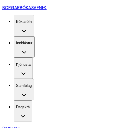
BORGARBÓKASAFNIÐ
Bókasöfn
Innblástur
Þjónusta
Samfélag
Dagskrá