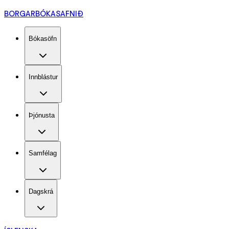
BORGARBÓKASAFNIÐ
Bókasöfn
Innblástur
Þjónusta
Samfélag
Dagskrá