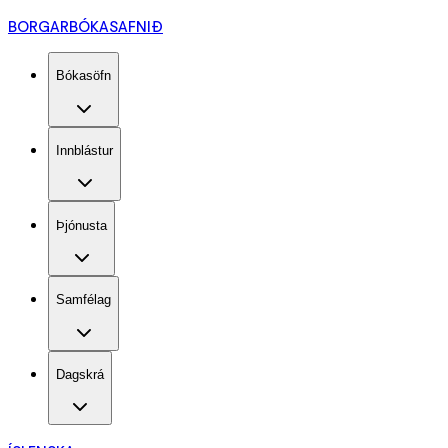
BORGARBÓKASAFNIÐ
Bókasöfn
Innblástur
Þjónusta
Samfélag
Dagskrá