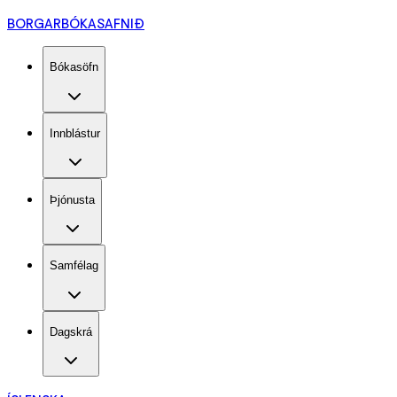
BORGARBÓKASAFNIÐ
Bókasöfn
Innblástur
Þjónusta
Samfélag
Dagskrá