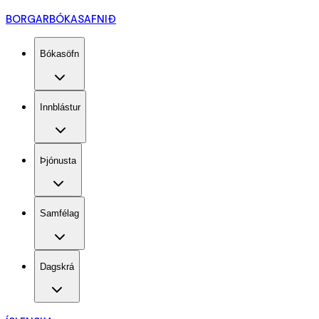
BORGARBÓKASAFNIÐ
Bókasöfn
Innblástur
Þjónusta
Samfélag
Dagskrá