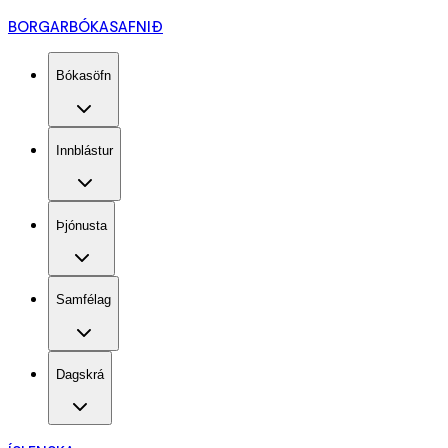
BORGARBÓKASAFNIÐ
Bókasöfn
Innblástur
Þjónusta
Samfélag
Dagskrá