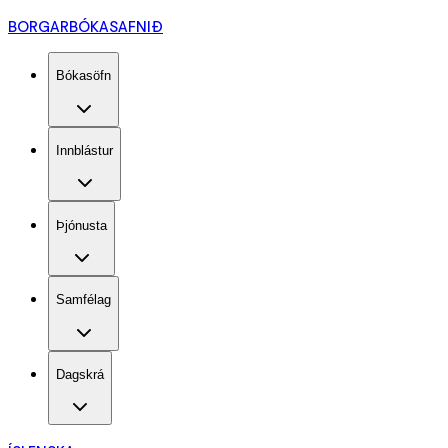
BORGARBÓKASAFNIÐ
Bókasöfn
Innblástur
Þjónusta
Samfélag
Dagskrá