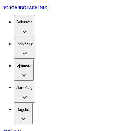
BORGARBÓKASAFNIÐ
Bókasöfn
Innblástur
Þjónusta
Samfélag
Dagskrá