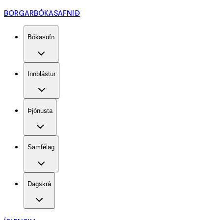
BORGARBÓKASAFNIÐ
Bókasöfn
Innblástur
Þjónusta
Samfélag
Dagskrá