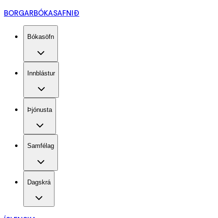
BORGARBÓKASAFNIÐ
Bókasöfn
Innblástur
Þjónusta
Samfélag
Dagskrá