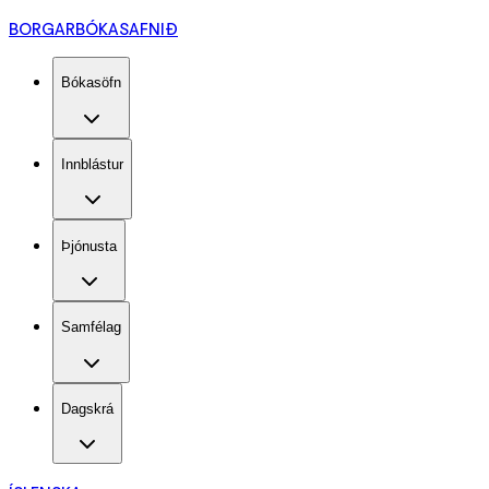
BORGARBÓKASAFNIÐ
Bókasöfn
Innblástur
Þjónusta
Samfélag
Dagskrá