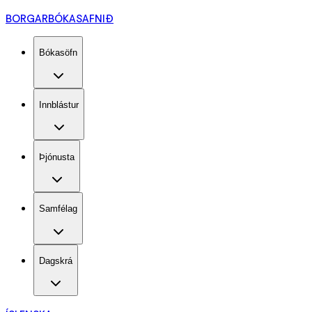
BORGARBÓKASAFNIÐ
Bókasöfn
Innblástur
Þjónusta
Samfélag
Dagskrá