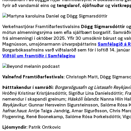
fyrir að vandamál eins og
tengslarof, ójöfnuður
og
vistkrep
Verkefnastjórar Framtíðarfestivalsins
Dögg Sigmarsdóttir
o
mótun almenningsrýma sem efla sjálfbært borgarlíf. Samráðið 
frá almenningi í október 2025. Yfir 30 umsóknir bárust og val
Magnússon, umsjónarmann útvarpsþáttarins
Samfélagið á R
Borgarbókasafnsins varð viðtalaröð sem fór í loftið 14. janúa
Viðtöl um framtíðir í Samfélaginu
Valnefnd Framtíðarfestivals
: Christoph Matt, Dögg Sigmarsd
Þátttakendur í samráði:
Borgarsögusafn og Listasafn Reykjaví
Hróðný Kristínar Kristjánsdóttir, Sigríður Lína Daníelsdóttir;
Fra
nemendur í skapandi greinum;
Háskóli Íslands
: Nanna Hlín Hal
Reykjavíkur
: Gunnar Hersveinn Sigursteinsson, Salóme Rósa Þor
hafnar.haus
: Antje Taiga Jandrig, Arnar Sigurðsson, Chris Mar
Flygenring, René Boonekamp, Salóme Rósa Þorkelsdóttir, Vigdí
Ljósmyndir
: Patrik Ontkovic