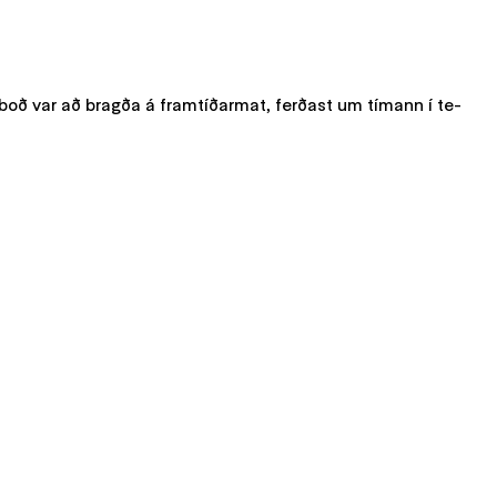
Í boð var að bragða á framtíðarmat, ferðast um tímann í te-