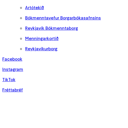
Artótekið
Bókmenntavefur Borgarbókasafnsins
Reykjavík Bókmenntaborg
Menningarkortið
Reykjavíkurborg
Facebook
Instagram
TikTok
Fréttabréf