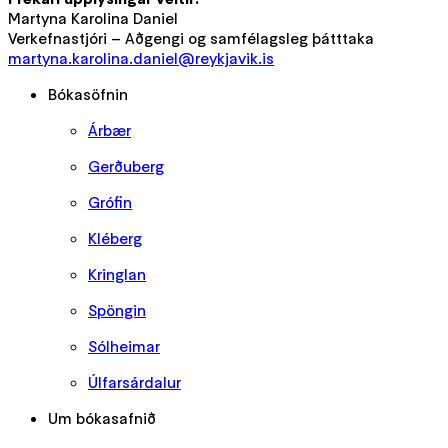
Martyna Karolina Daniel
Verkefnastjóri – Aðgengi og samfélagsleg þátttaka
martyna.karolina.daniel@reykjavik.is
Bókasöfnin
Árbær
Gerðuberg
Grófin
Kléberg
Kringlan
Spöngin
Sólheimar
Úlfarsárdalur
Um bókasafnið