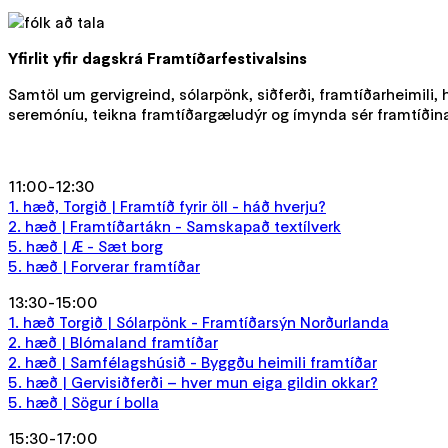
Yfirlit yfir dagskrá Framtíðarfestivalsins
Samtöl um gervigreind, sólarpönk, siðferði, framtíðarheimili, 
seremóníu, teikna framtíðargæludýr og ímynda sér framtíð
11:00-12:30
1. hæð, Torgið | Framtíð fyrir öll - háð hverju?
2. hæð | Framtíðartákn - Samskapað textílverk
5. hæð | Æ - Sæt borg
5. hæð | Forverar framtíðar
13:30-15:00
1. hæð Torgið | Sólarpönk - Framtíðarsýn Norðurlanda
2. hæð | Blómaland framtíðar
2. hæð | Samfélagshúsið - Byggðu heimili framtíðar
5. hæð | Gervisiðferði – hver mun eiga gildin okkar?
5. hæð | Sögur í bolla
15:30-17:00