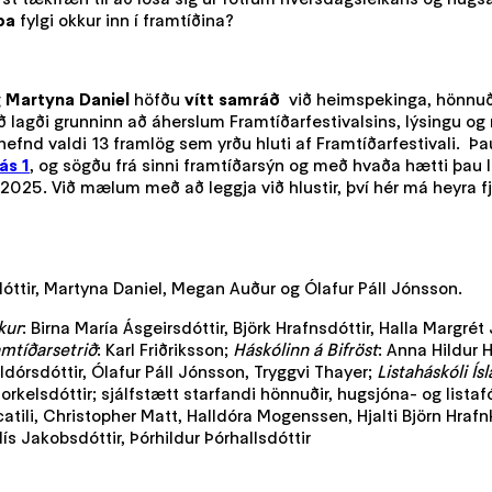
pa
fylgi okkur inn í framtíðina?
g
Martyna Daniel
höfðu
vítt samráð
við heimspekinga, hönnuði,
lagði grunninn að áherslum Framtíðarfestivalsins, lýsingu og my
nefnd valdi 13 framlög sem yrðu hluti af Framtíðarfestivali. Þ
ás 1
, og sögðu frá sinni framtíðarsýn og með hvaða hætti þau l
r 2025. Við mælum með að leggja við hlustir, því hér má heyra 
óttir, Martyna Daniel, Megan Auður og Ólafur Páll Jónsson.
kur
: Birna María Ásgeirsdóttir, Björk Hrafnsdóttir, Halla Margré
mtíðarsetrið
: Karl Friðriksson;
Háskólinn á Bifröst
: Anna Hildur 
ldórsdóttir, Ólafur Páll Jónsson, Tryggvi Thayer;
Listaháskóli Ís
kelsdóttir; sjálfstætt starfandi hönnuðir, hugsjóna- og listaf
catili, Christopher Matt, Halldóra Mogenssen, Hjalti Björn Hrafn
s Jakobsdóttir, Þórhildur Þórhallsdóttir