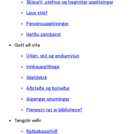
Skipurit, stefnur og hagnýtar upplýsingar
Laus störf
Persónuupplýsingar
Hafðu samband
Gott að vita
Útlán, skil og endurnýjun
Innkaupatillaga
Gjaldskrá
Aðstaða og búnaður
Algengar spurningar
Pierwszy raz w bibliotece?
Tengdir vefir
Rafbókasafnið