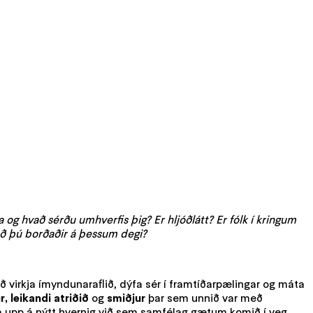
 og hvað sérðu umhverfis þig? Er hljóðlátt? Er fólk í kringum
vað þú borðaðir á þessum degi?
 virkja ímyndunaraflið, dýfa sér í framtíðarpælingar og máta
, leikandi atriðið
og
smiðjur
þar sem unnið var með
gsa upp á nýtt hvernig við sem samfélag gætum komið í veg