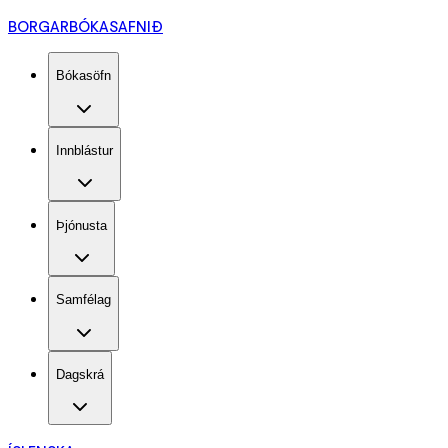
BORGARBÓKASAFNIÐ
Bókasöfn
Innblástur
Þjónusta
Samfélag
Dagskrá