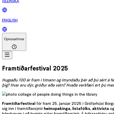
ÍSLENSKA
ENGLISH
Opnunartímar
Framtíðarfestival 2025
Hugsaðu 100 ár fram í tímann og ímyndaðu þér að þú sért á ferð
þig? Hvar eru dýr, gróður eða vatn? Hvaða verkfæri ert þú me
Framtíðarfestival
fór fram 25. janúar 2025 í Grófarhúsi Bor
sig inn í framtíðarsýnir
heimspekinga, listafólks, aktívista
o
höndunum í að byggja nýjar framtíðarsýnir. Á bókasafninu ga