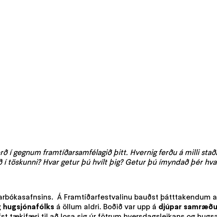
 í gegnum framtíðarsamfélagið þitt. Hvernig ferðu á milli staða
ð í töskunni? Hvar getur þú hvílt þig? Getur þú ímyndað þér h
garbókasafnsins. Á Framtíðarfestvalinu bauðst þátttakendum að
g
hugsjónafólks
á öllum aldri. Boðið var upp á
djúpar samræður
fst tækifæri til að losa sig úr fötrum hversdagsleikans og hu