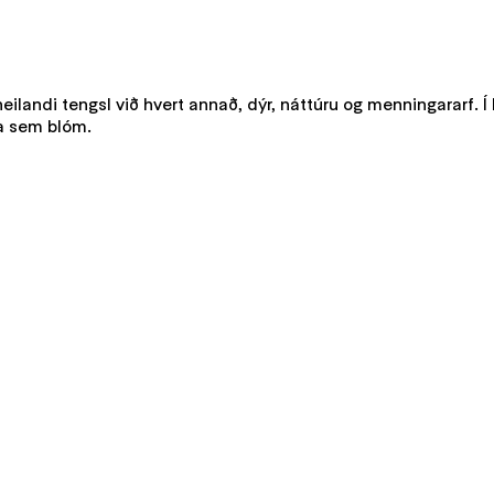
heilandi tengsl við hvert annað, dýr, náttúru og menningararf. 
ina sem blóm.