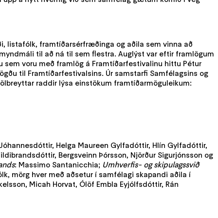
 listafólk, framtíðarsérfræðinga og aðila sem vinna að
ndmáli til að ná til sem flestra. Auglýst var eftir framlögum
au sem voru með framlög á Framtíðarfestivalinu hittu Pétur
ögðu til Framtíðarfestivalsins. Úr samstarfi Samfélagsins og
fjölbreyttar raddir lýsa einstökum framtíðarmöguleikum:
t Jóhannesdóttir, Helga Maureen Gylfadóttir, Hlín Gylfadóttir,
Hildibrandsdóttir, Bergsveinn Þórsson, Njörður Sigurjónsson og
lands
: Massimo Santanicchia;
Umhverfis- og skipulagssvið
ólk, mörg hver með aðsetur í samfélagi skapandi aðila í
kelsson, Micah Horvat, Ólöf Embla Eyjólfsdóttir, Rán