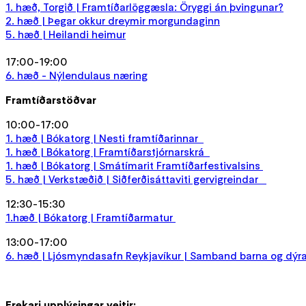
1. hæð, Torgið | Framtíðarlöggæsla: Öryggi án þvingunar?
2. hæð | Þegar okkur dreymir morgundaginn
5. hæð | Heilandi heimur
17:00-19:00
6. hæð - Nýlendulaus næring
Framtíðarstöðvar
10:00-17:00
1. hæð | Bókatorg | Nesti framtíðarinnar
1. hæð | Bókatorg | Framtíðarstjórnarskrá
1. hæð | Bókatorg | Smátímarit Framtíðarfestivalsins
5. hæð | Verkstæðið | Siðferðisáttaviti gervigreindar
12:30-15:30
1.hæð | Bókatorg | Framtíðarmatur
13:00-17:00
6. hæð | Ljósmyndasafn Reykjavíkur | Samband barna og dý
Frekari upplýsingar veitir: