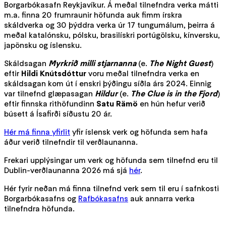
Borgarbókasafn Reykjavíkur. Á meðal tilnefndra verka mátti
m.a. finna 20 frumraunir höfunda auk fimm írskra
skáldverka og 30 þýddra verka úr 17 tungumálum, þeirra á
meðal katalónsku, pólsku, brasilískri portúgölsku, kínversku,
japönsku og íslensku.
Skáldsagan
Myrkrið milli stjarnanna
(e.
The Night Guest
)
eftir
Hildi Knútsdóttur
voru meðal tilnefndra verka en
skáldsagan kom út í enskri þýðingu síðla árs 2024. Einnig
var tilnefnd glæpasagan
Hildur
(e.
The Clue is in the Fjord
)
eftir finnska rithöfundinn
Satu Rämö
en hún hefur verið
búsett á Ísafirði síðustu 20 ár.
Hér má finna yfirlit
yfir íslensk verk og höfunda sem hafa
áður verið tilnefndir til verðlaunanna.
Frekari upplýsingar um verk og höfunda sem tilnefnd eru til
Dublin-verðlaunanna 2026 má sjá
hér
.
Hér fyrir neðan má finna tilnefnd verk sem til eru í safnkosti
Borgarbókasafns og
Rafbókasafns
auk annarra verka
tilnefndra höfunda.