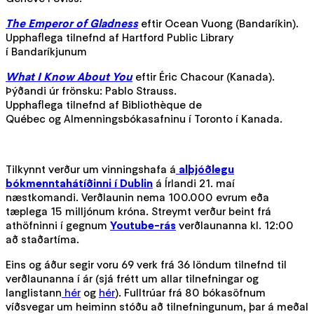
The Emperor of Gladness
eftir Ocean Vuong (Bandaríkin).
Upphaflega tilnefnd af Hartford Public Library
í Bandaríkjunum
What I Know About You
eftir Éric Chacour (Kanada).
Þýðandi úr frönsku: Pablo Strauss.
Upphaflega tilnefnd af Bibliothèque de
Québec og Almenningsbókasafninu í Toronto í Kanada.
Tilkynnt verður um vinningshafa á
alþjóðlegu
bókmenntahátíðinni í Dublin
á Írlandi 21. maí
næstkomandi. Verðlaunin nema 100.000 evrum eða
tæplega 15 milljónum króna. Streymt verður beint frá
athöfninni í gegnum
Youtube-rás
verðlaunanna kl. 12:00
að staðartíma.
Eins og áður segir voru 69 verk frá 36 löndum tilnefnd til
verðlaunanna í ár (sjá frétt um allar tilnefningar og
langlistann
hér
og
hér
). Fulltrúar frá 80 bókasöfnum
víðsvegar um heiminn stóðu að tilnefningunum, þar á meðal