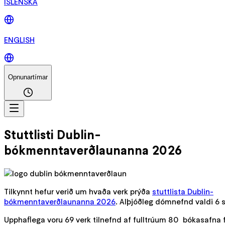
ÍSLENSKA
ENGLISH
Opnunartímar
Stuttlisti Dublin-
bókmenntaverðlaunanna 2026
Tilkynnt hefur verið um hvaða verk prýða
stuttlista Dublin-
bókmenntaverðlaunanna 2026
. Alþjóðleg dómnefnd valdi 6 sk
Upphaflega voru 69 verk tilnefnd af fulltrúum 80 bókasafna 