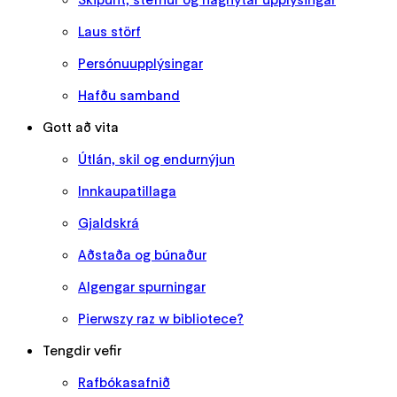
Laus störf
Persónuupplýsingar
Hafðu samband
Gott að vita
Útlán, skil og endurnýjun
Innkaupatillaga
Gjaldskrá
Aðstaða og búnaður
Algengar spurningar
Pierwszy raz w bibliotece?
Tengdir vefir
Rafbókasafnið