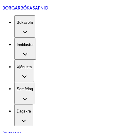
BORGARBÓKASAFNIÐ
Bókasöfn
Innblástur
Þjónusta
Samfélag
Dagskrá