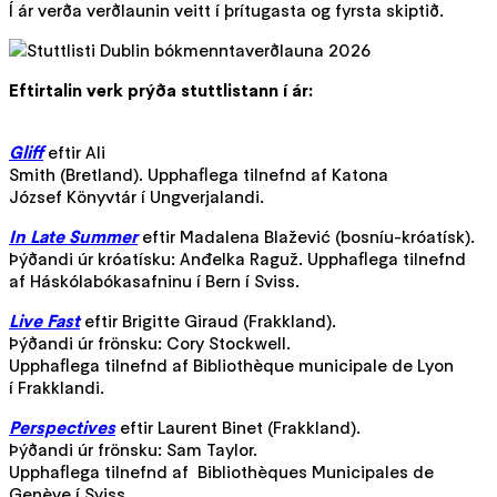
Í ár verða verðlaunin veitt í þrítugasta og fyrsta skiptið.
Eftirtalin verk prýða stuttlistann í ár:
Gliff
eftir Ali
Smith (Bretland). Upphaflega tilnefnd af Katona
József Könyvtár í Ungverjalandi.
In Late Summer
eftir Madalena Blažević (bosníu-króatísk).
Þýðandi úr króatísku: Anđelka Raguž. Upphaflega tilnefnd
af Háskólabókasafninu í Bern í Sviss.
Live Fast
eftir Brigitte Giraud (Frakkland).
Þýðandi úr frönsku: Cory Stockwell.
Upphaflega tilnefnd af Bibliothèque municipale de Lyon
í Frakklandi.
Perspectives
eftir Laurent Binet (Frakkland).
Þýðandi úr frönsku: Sam Taylor.
Upphaflega tilnefnd af Bibliothèques Municipales de
Genève í Sviss.