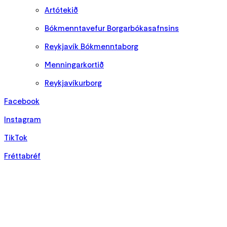
Artótekið
Bókmenntavefur Borgarbókasafnsins
Reykjavík Bókmenntaborg
Menningarkortið
Reykjavíkurborg
Facebook
Instagram
TikTok
Fréttabréf