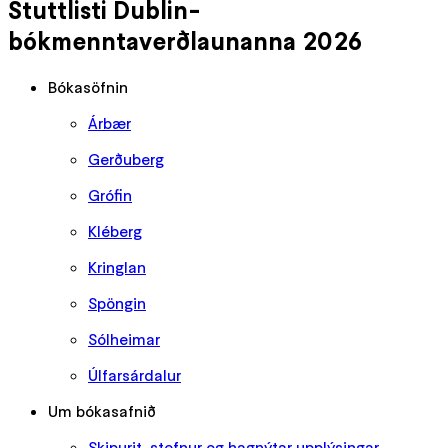
Stuttlisti Dublin-
bókmenntaverðlaunanna 2026
Bókasöfnin
Árbær
Gerðuberg
Grófin
Kléberg
Kringlan
Spöngin
Sólheimar
Úlfarsárdalur
Um bókasafnið
Skipurit, stefnur og hagnýtar upplýsingar