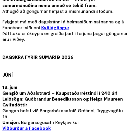
sumarmánuðina nema annað sé tekið fram.
Athugið að göngurnar hefjast á mismunandi stöðum.
Fylgjast má með dagskránni á heimasíðum safnanna og á
Facebook-síðunni
Kvöldgöngur
.
Þátttaka er ókeypis en greiða þarf í ferjuna þegar göngurnar
eru í Viðey.
DAGSKRÁ FYRIR SUMARIÐ 2026
JÚNÍ
18. júní
Gengið um Aðalstræti – Kaupstaðarréttindi í 240 ár!
Leiðsögn: Guðbrandur Benediktsson og Helga Maureen
Gylfadóttir
Gangan hefst við Borgarbókasafnið Grófinni, Tryggvagötu
15
Umsjón
: Borgarsögusafn Reykjavíkur
Viðburður á Facebook