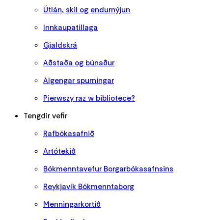
Útlán, skil og endurnýjun
Innkaupatillaga
Gjaldskrá
Aðstaða og búnaður
Algengar spurningar
Pierwszy raz w bibliotece?
Tengdir vefir
Rafbókasafnið
Artótekið
Bókmenntavefur Borgarbókasafnsins
Reykjavík Bókmenntaborg
Menningarkortið