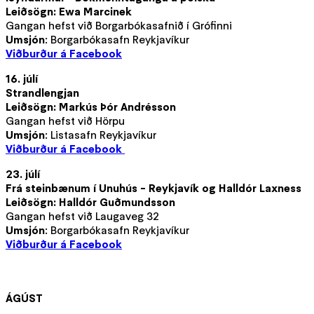
Leiðsögn: Ewa Marcinek
Gangan hefst við Borgarbókasafnið í Grófinni
Umsjón
: Borgarbókasafn Reykjavíkur
Viðburður á Facebook
16. júlí
Strandlengjan
Leiðsögn: Markús Þór Andrésson
Gangan hefst við Hörpu
Umsjón
: Listasafn Reykjavíkur
Viðburður á Facebook
23. júlí
Frá steinbænum í Unuhús - Reykjavík og Halldór Laxness
Leiðsögn: Halldór Guðmundsson
Gangan hefst við Laugaveg 32
Umsjón
: Borgarbókasafn Reykjavíkur
Viðburður á Facebook
ÁGÚST