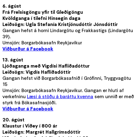
6. ágúst
Frá Frelsisgöngu yfir til Gleðigöngu
Kvöldganga í tilefni Hinsegin daga
Leiðsögn: Ugla Stefanía Kristjönudóttir Jónsdóttir
Gangan hefst á horni Lindargötu og Frakkastígs (Lindargötu
39).
Umsjón: Borgarbókasafn Reykjavíkur
Viðburður á Facebook
13. ágúst
Ljóðaganga með Vigdísi Hafliðadóttur
Leiðsögn
:
Vigdís Hafliðadóttir
Gangan hefst við Borgarbókasafnið í Grófinni, Tryggvagötu
15
Umsjón: Borgarbókasafn Reykjavíkur. Gangan er hluti af
verkefninu
Læsi á stöðu á baráttu kvenna
sem unnið er með
styrk frá Bókasafnasjóði.
Viðburður á Facebook
20. ágúst
Klaustur í Viðey í 800 ár
Leiðsögn
:
Margrét Hallgrímsdóttir