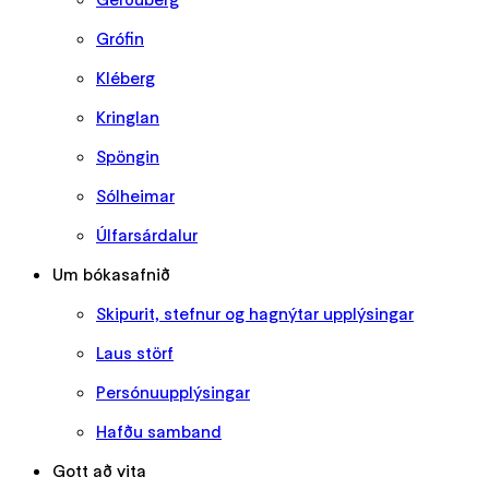
Grófin
Kléberg
Kringlan
Spöngin
Sólheimar
Úlfarsárdalur
Um bókasafnið
Skipurit, stefnur og hagnýtar upplýsingar
Laus störf
Persónuupplýsingar
Hafðu samband
Gott að vita