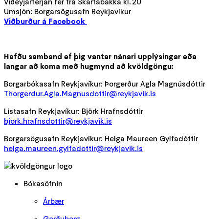
Viðeyjarferjan fer frá Skarfabakka kl. 20
Umsjón: Borgarsögusafn Reykjavíkur
Viðburður á Facebook
Hafðu samband ef þig vantar nánari upplýsingar eða
langar að koma með hugmynd að kvöldgöngu:
Borgarbókasafn Reykjavíkur: Þorgerður Agla Magnúsdóttir
Thorgerdur.Agla.Magnusdottir@reykjavik.is
Listasafn Reykjavíkur: Björk Hrafnsdóttir
bjork.hrafnsdottir@reykjavik.is
Borgarsögusafn Reykjavíkur: Helga Maureen Gylfadóttir
helga.maureen.gylfadottir@reykjavik.is
Bókasöfnin
Árbær
Gerðuberg