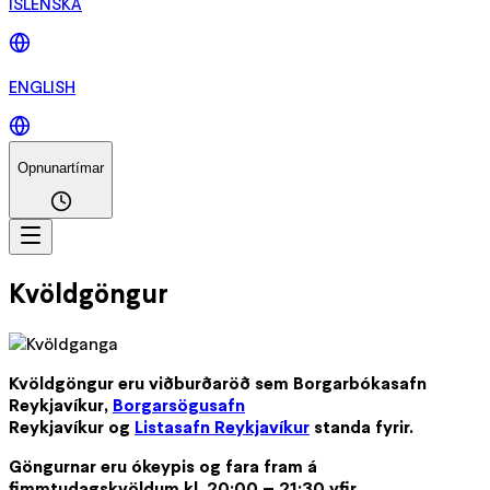
ÍSLENSKA
ENGLISH
Opnunartímar
Kvöldgöngur
Kvöldgöngur eru viðburðaröð sem Borgarbókasafn
Reykjavíkur,
Borgarsögusafn
Reykjavíkur og
Listasafn Reykjavíkur
standa fyrir.
Göngurnar eru ókeypis og fara fram á
fimmtudagskvöldum kl. 20:00 – 21:30 yfir