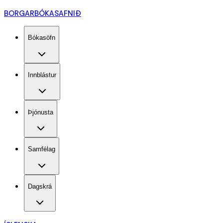
BORGARBÓKASAFNIÐ
Bókasöfn
Innblástur
Þjónusta
Samfélag
Dagskrá