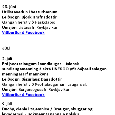
25. júní
Útilistaverkin í Vesturbænum
Leiðsögn: Björk Hrafnsdóttir
Gangan hefst við Háskólabíó
Umsjón
: Listasafn Reykjavíkur
Viðburður á Facebook
JÚLÍ
2. júlí
Frá þvottalaugum í sundlaugar – íslensk
sundlaugamenning á skrá UNESCO yfir óáþreifanlegan
menningararf mannkyns
Leiðsögn: Sigurlaug Dagsdóttir
Gangan hefst við Þvottalaugarnar í Laugardal.
Umsjón
: Borgarsögusafn Reykjavíkur
Viðburður á Facebook
9. júlí
Duchy, cienie i tajemnice / Draugar, skuggar og
leyndarmál - Bókmenntaganga á pólsku