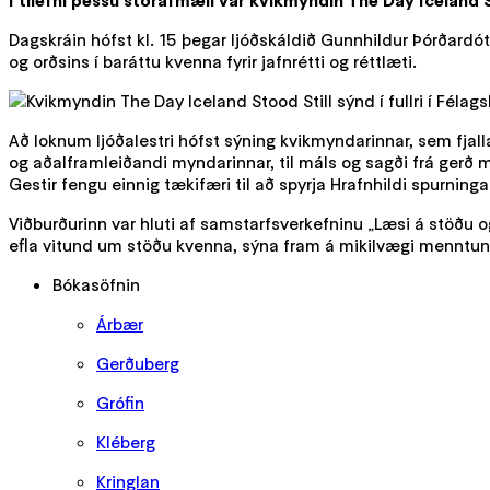
Í tilefni þessu stórafmæli var kvikmyndin The Day Iceland S
Dagskráin hófst kl. 15 þegar ljóðskáldið Gunnhildur Þórðardóttir
og orðsins í baráttu kvenna fyrir jafnrétti og réttlæti.
Að loknum ljóðalestri hófst sýning kvikmyndarinnar, sem fjall
og aðalframleiðandi myndarinnar, til máls og sagði frá gerð 
Gestir fengu einnig tækifæri til að spyrja Hrafnhildi spurnin
Viðburðurinn var hluti af samstarfsverkefninu „Læsi á stöðu 
efla vitund um stöðu kvenna, sýna fram á mikilvægi menntunar
Bókasöfnin
Árbær
Gerðuberg
Grófin
Kléberg
Kringlan