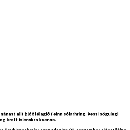
ánast allt þjóðfélagið í einn sólarhring. Þessi sögulegi
og kraft íslenskra kvenna.