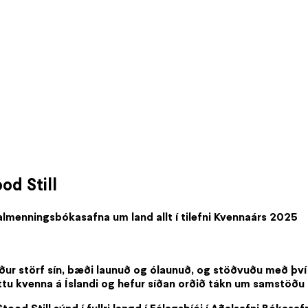
od Still
almenningsbókasafna um land allt í tilefni Kvennaárs 2025
iður störf sín, bæði launuð og ólaunuð, og stöðvuðu með því n
ttu kvenna á Íslandi og hefur síðan orðið tákn um samstöðu 