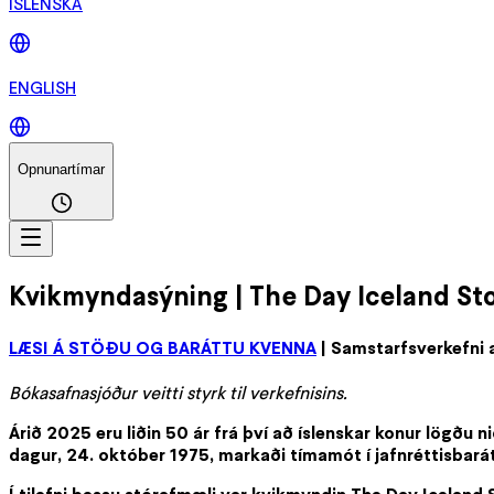
ÍSLENSKA
ENGLISH
Opnunartímar
Kvikmyndasýning | The Day Iceland Sto
LÆSI Á STÖÐU OG BARÁTTU KVENNA
| Samstarfsverkefni 
Bókasafnasjóður veitti styrk til verkefnisins.
Árið 2025 eru liðin 50 ár frá því að íslenskar konur lögðu n
dagur, 24. október 1975, markaði tímamót í jafnréttisbará