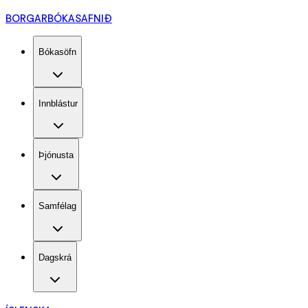
BORGARBÓKASAFNIÐ
Bókasöfn
Innblástur
Þjónusta
Samfélag
Dagskrá