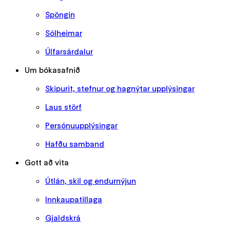
Spöngin
Sólheimar
Úlfarsárdalur
Um bókasafnið
Skipurit, stefnur og hagnýtar upplýsingar
Laus störf
Persónuupplýsingar
Hafðu samband
Gott að vita
Útlán, skil og endurnýjun
Innkaupatillaga
Gjaldskrá