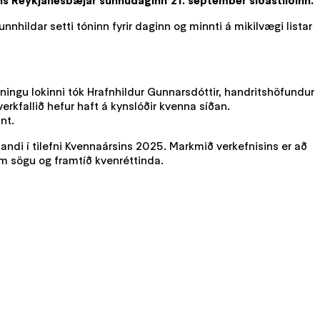
safns Reykjanesbæjar sunnudaginn 21. september síðastliðinn.
unnhildar setti tóninn fyrir daginn og minnti á mikilvægi listar
ýningu lokinni tók Hrafnhildur Gunnarsdóttir, handritshöfundur
rkfallið hefur haft á kynslóðir kvenna síðan.
nt.
andi í tilefni Kvennaársins 2025. Markmið verkefnisins er að
um sögu og framtíð kvenréttinda.