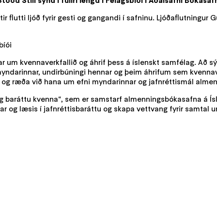
tood Still sýnd í fullri lengd í Félagsbíói í Aðalsafni Bóka
 flutti ljóð fyrir gesti og gangandi í safninu. Ljóðaflutningur G
ar um kvennaverkfallið og áhrif þess á íslenskt samfélag. Að s
myndarinnar, undirbúningi hennar og þeim áhrifum sem kvennave
ga og ræða við hana um efni myndarinnar og jafnréttismál almen
og baráttu kvenna“, sem er samstarf almenningsbókasafna á Ísl
 og læsis í jafnréttisbaráttu og skapa vettvang fyrir samtal 