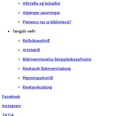
Aðstaða og búnaður
Algengar spurningar
Pierwszy raz w bibliotece?
Tengdir vefir
Rafbókasafnið
Artótekið
Bókmenntavefur Borgarbókasafnsins
Reykjavík Bókmenntaborg
Menningarkortið
Reykjavíkurborg
Facebook
Instagram
TikTok