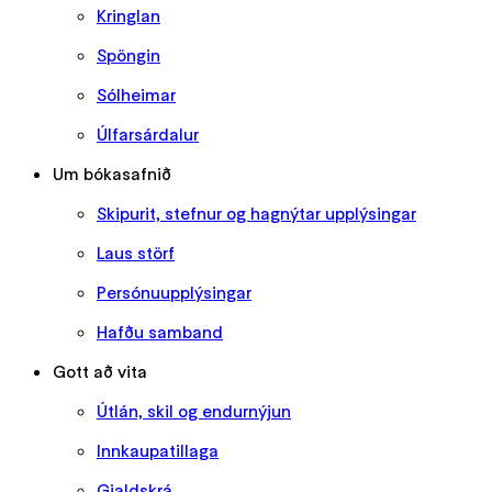
Kringlan
Spöngin
Sólheimar
Úlfarsárdalur
Um bókasafnið
Skipurit, stefnur og hagnýtar upplýsingar
Laus störf
Persónuupplýsingar
Hafðu samband
Gott að vita
Útlán, skil og endurnýjun
Innkaupatillaga
Gjaldskrá