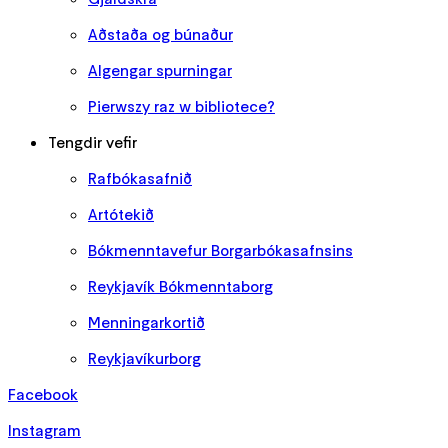
Aðstaða og búnaður
Algengar spurningar
Pierwszy raz w bibliotece?
Tengdir vefir
Rafbókasafnið
Artótekið
Bókmenntavefur Borgarbókasafnsins
Reykjavík Bókmenntaborg
Menningarkortið
Reykjavíkurborg
Facebook
Instagram