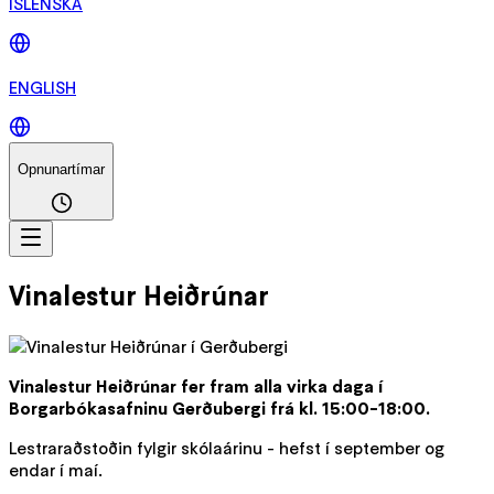
ÍSLENSKA
ENGLISH
Opnunartímar
Vinalestur Heiðrúnar
Vinalestur Heiðrúnar fer fram alla virka daga í
Borgarbókasafninu Gerðubergi frá kl. 15:00-18:00.
Lestraraðstoðin fylgir skólaárinu - hefst í september og
endar í maí.