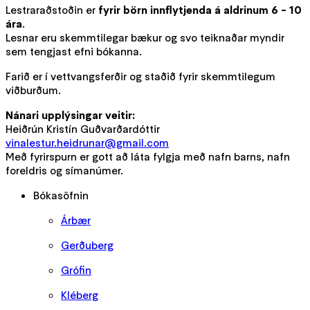
Lestraraðstoðin er
fyrir börn innflytjenda á aldrinum 6 - 10
ára
.
Lesnar eru skemmtilegar bækur og svo teiknaðar myndir
sem tengjast efni bókanna.
Farið er í vettvangsferðir og staðið fyrir skemmtilegum
viðburðum.
Nánari upplýsingar veitir:
Heiðrún Kristín Guðvarðardóttir
vinalestur.heidrunar@gmail.com
Með fyrirspurn er gott að láta fylgja með nafn barns, nafn
foreldris og símanúmer.
Bókasöfnin
Árbær
Gerðuberg
Grófin
Kléberg