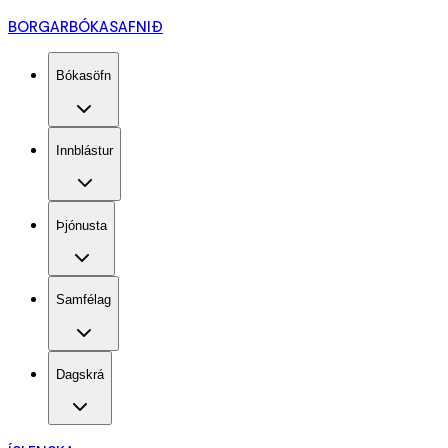
BORGARBÓKASAFNIÐ
Bókasöfn
Innblástur
Þjónusta
Samfélag
Dagskrá