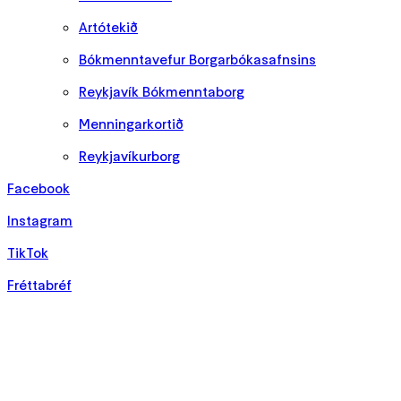
Artótekið
Bókmenntavefur Borgarbókasafnsins
Reykjavík Bókmenntaborg
Menningarkortið
Reykjavíkurborg
Facebook
Instagram
TikTok
Fréttabréf