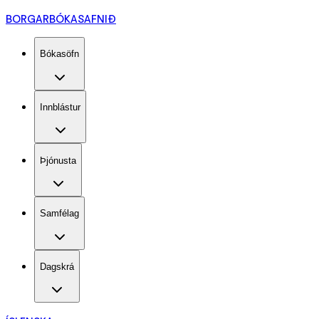
BORGARBÓKASAFNIÐ
Bókasöfn
Innblástur
Þjónusta
Samfélag
Dagskrá