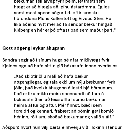
bækurnar, féll alveg fyrir þeim, léttmeti sem
hægt er að hlægja að, pínu ástardrama. Ég les
samt mest spennisögur t.d. eftir sænsku
höfundana Mons Kallentoft og Vivecu Sten. Hef
líka aðeins nýtt mér að fá sendar bækur hingað í
Kléberg en hér er þó oftast það sem maður þarf.“
Gott aðgengi eykur áhugann
Sandra segir að í sínum huga sé afar mikilvægt fyrir
Kjalnesinga að hafa sitt eigið bókasafn innan hverfisins.
„Það skiptir öllu máli að hafa bækur
aðgengilegar, ég tala ekki um nýju bækurnar fyrir
jólin, það kveikir áhugann á lestri hjá börnunum.
Það er líka miklu meira spennandi að fara á
bókasafnið en að lesa alltaf sömu bækurnar
heima aftur og aftur. Mér finnst, bæði sem
foreldri og kennari, frábært að börnin geti komið
hér inn, rölt um, skoðað bækurnar og valið sjálf.“
Aðspurð hvort hún vilji bæta einhverju við í lokinn stendur