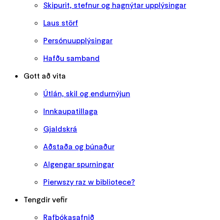
Skipurit, stefnur og hagnýtar upplýsingar
Laus störf
Persónuupplýsingar
Hafðu samband
Gott að vita
Útlán, skil og endurnýjun
Innkaupatillaga
Gjaldskrá
Aðstaða og búnaður
Algengar spurningar
Pierwszy raz w bibliotece?
Tengdir vefir
Rafbókasafnið