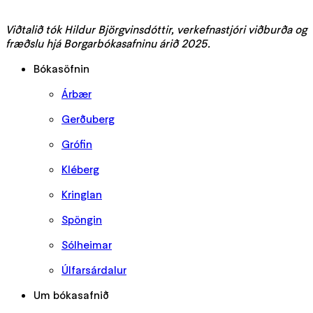
Viðtalið tók Hildur Björgvinsdóttir, verkefnastjóri viðburða og
fræðslu hjá Borgarbókasafninu árið 2025.
Bókasöfnin
Árbær
Gerðuberg
Grófin
Kléberg
Kringlan
Spöngin
Sólheimar
Úlfarsárdalur
Um bókasafnið