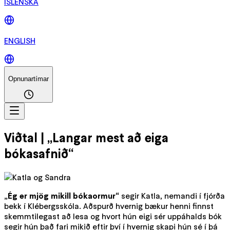
ÍSLENSKA
ENGLISH
Opnunartímar
Viðtal | „Langar mest að eiga
bókasafnið“
„Ég er mjög mikill bókaormur“
segir Katla, nemandi í fjórða
bekk í Klébergsskóla. Aðspurð hvernig bækur henni finnst
skemmtilegast að lesa og hvort hún eigi sér uppáhalds bók
segir hún það fari mikið eftir því í hvernig skapi hún sé í þá