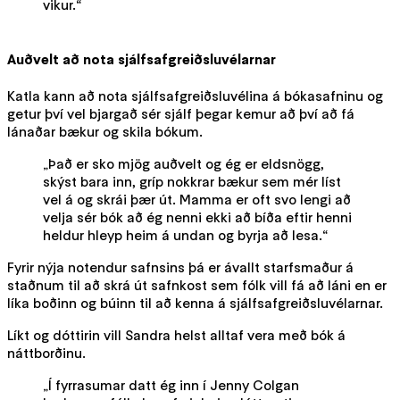
vikur.“
Auðvelt að nota sjálfsafgreiðsluvélarnar
Katla kann að nota sjálfsafgreiðsluvélina á bókasafninu og
getur því vel bjargað sér sjálf þegar kemur að því að fá
lánaðar bækur og skila bókum.
„Það er sko mjög auðvelt og ég er eldsnögg,
skýst bara inn, gríp nokkrar bækur sem mér líst
vel á og skrái þær út. Mamma er oft svo lengi að
velja sér bók að ég nenni ekki að bíða eftir henni
heldur hleyp heim á undan og byrja að lesa.“
Fyrir nýja notendur safnsins þá er ávallt starfsmaður á
staðnum til að skrá út safnkost sem fólk vill fá að láni en er
líka boðinn og búinn til að kenna á sjálfsafgreiðsluvélarnar.
Líkt og dóttirin vill Sandra helst alltaf vera með bók á
náttborðinu.
„Í fyrrasumar datt ég inn í Jenny Colgan