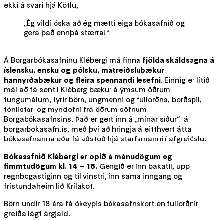
ekki á svari hjá Kötlu,
„Ég vildi óska að ég mætti eiga bókasafnið og
gera það ennþá stærra!“
Á Borgarbókasafninu Klébergi má finna
fjölda skáldsagna á
íslensku, ensku og pólsku, matreiðslubækur,
hannyrðabækur og fleira spennandi lesefni
. Einnig er lítið
mál að fá sent í Kléberg bækur á ýmsum öðrum
tungumálum, fyrir börn, ungmenni og fullorðna, borðspil,
tónlistar-og myndefni frá öðrum söfnum
Borgabókasafnsins. Það er gert inn á „mínar síður“ á
borgarbokasafn.is, með því að hringja á eitthvert átta
bókasafnanna eða fá aðstoð hjá starfsmanni í afgreiðslu.
Bókasafnið Klébergi er opið á mánudögum og
fimmtudögum kl. 14 – 18.
Gengið er inn bakatil, upp
regnbogastíginn og til vinstri, inn sama inngang og
frístundaheimilið Krílakot.
Börn undir 18 ára fá ókeypis bókasafnskort en fullorðnir
greiða lágt árgjald.