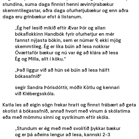
stundina, suma daga finnist henni ævintýrabækur
skemmtilegastar, aðra daga ofurhetjubækur og enn aðra
daga eru grínbækur efst á listanum.
„Ég hef lesið mikið eftir Ævar Þór og allan
bókaflokkinn Handbók fyrir ofurhetjur en mér
fannst nýjasta bókin, sem er númer 9, ekki mjög
skemmtileg. Ég er líka búin að lesa nokkrar
Óvættaför bækur og nú var ég að klára að lesa
Ég og Milla, allt í köku.“
„Það liggur við að hún sé búin að lesa hálft
bókasafnið“
segir Sandra Þórisdóttir, móðir Kötlu og kennari
við Klébergsskóla.
Katla les að eigin sögn frekar hratt og finnst frábært að geta
skotist á bókasafnið, annað hvort með vinum á skólatíma
eða með mömmu sinni og systkinum eftir skóla.
„Stundum er ég með með svolítið þykkar bækur
og er þá aðeins lengur að lesa, kannski 2-3