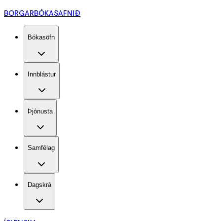
BORGARBÓKASAFNIÐ
Bókasöfn
Innblástur
Þjónusta
Samfélag
Dagskrá