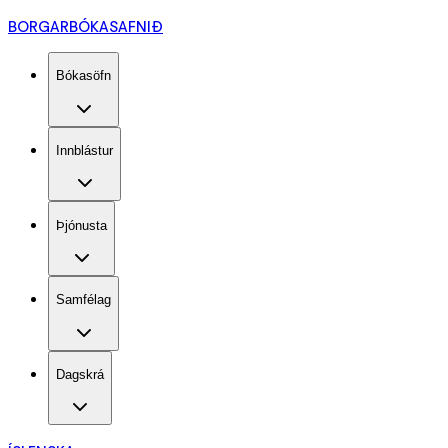
BORGARBÓKASAFNIÐ
Bókasöfn
Innblástur
Þjónusta
Samfélag
Dagskrá