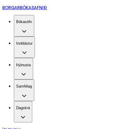
BORGARBÓKASAFNIÐ
Bókasöfn
Innblástur
Þjónusta
Samfélag
Dagskrá