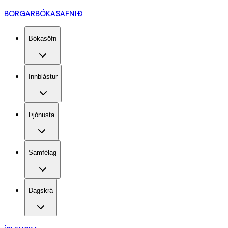
BORGARBÓKASAFNIÐ
Bókasöfn
Innblástur
Þjónusta
Samfélag
Dagskrá