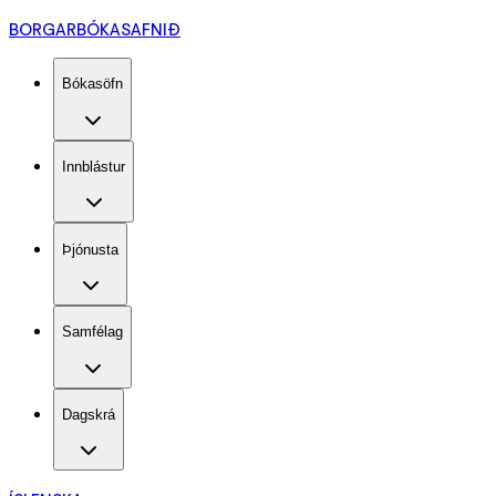
BORGARBÓKASAFNIÐ
Bókasöfn
Innblástur
Þjónusta
Samfélag
Dagskrá