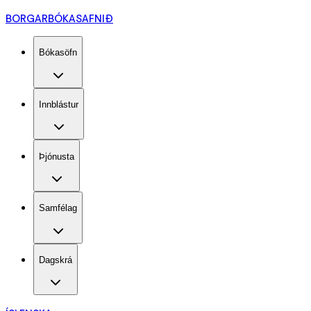
BORGARBÓKASAFNIÐ
Bókasöfn
Innblástur
Þjónusta
Samfélag
Dagskrá