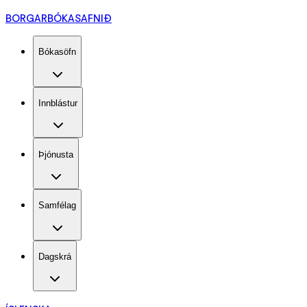
BORGARBÓKASAFNIÐ
Bókasöfn
Innblástur
Þjónusta
Samfélag
Dagskrá