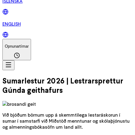
ÍSLENSKA
ENGLISH
Opnunartímar
Sumarlestur 2026 | Lestrarsprettur
Gúnda geithafurs
Við bjóðum börnum upp á skemmtilega lestaráskorun í
sumar í samstarfi við Miðstöð menntunar og skólaþjónustu
og almenningsbókasöfn um land allt.