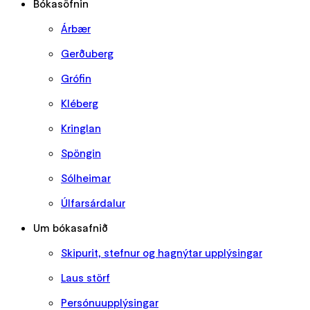
Bókasöfnin
Árbær
Gerðuberg
Grófin
Kléberg
Kringlan
Spöngin
Sólheimar
Úlfarsárdalur
Um bókasafnið
Skipurit, stefnur og hagnýtar upplýsingar
Laus störf
Persónuupplýsingar