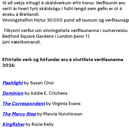
til að vekja athygli á skáldverkum eftir konur. Verðlaunin eru
veitt ár hvert fyrir skáldsögu í fullri lengd sem gefin er út á
ensku á Bretlandi.
Vinningshafinn hlýtur 30.000 pund að launum og verðlaunagri
Tilkynnt verður um vinningshafa verðlaunanna í sumarveislu 
Bedford Square Gardens í London þann 11.
júní næstkomandi.
Eftirtalin verk og höfundar eru á stuttlista verðlaunanna
2026:
Flashlight
by Susan Choi
Dominion
by Addie E. Citchens
The Correspondent
by Virginia Evans
The Mercy Step
by Marcia Hutchinson
Kingfisher
by Rozie Kelly