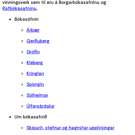
vinningsverk sem til eru á Borgarbókasafninu og
Rafbókasafninu
.
Bókasöfnin
Árbær
Gerðuberg
Grófin
Kléberg
Kringlan
Spöngin
Sólheimar
Úlfarsárdalur
Um bókasafnið
Skipurit, stefnur og hagnýtar upplýsingar