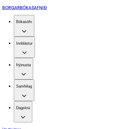
BORGARBÓKASAFNIÐ
Bókasöfn
Innblástur
Þjónusta
Samfélag
Dagskrá