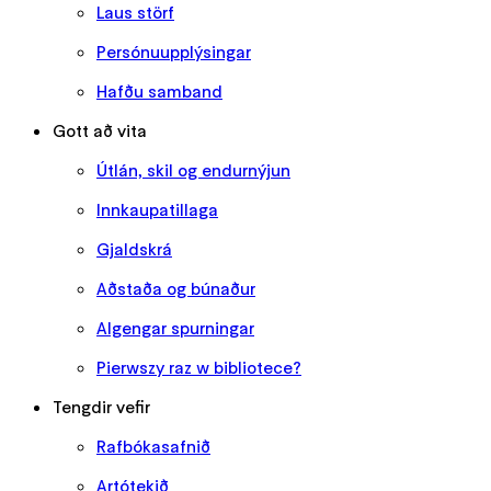
Laus störf
Persónuupplýsingar
Hafðu samband
Gott að vita
Útlán, skil og endurnýjun
Innkaupatillaga
Gjaldskrá
Aðstaða og búnaður
Algengar spurningar
Pierwszy raz w bibliotece?
Tengdir vefir
Rafbókasafnið
Artótekið