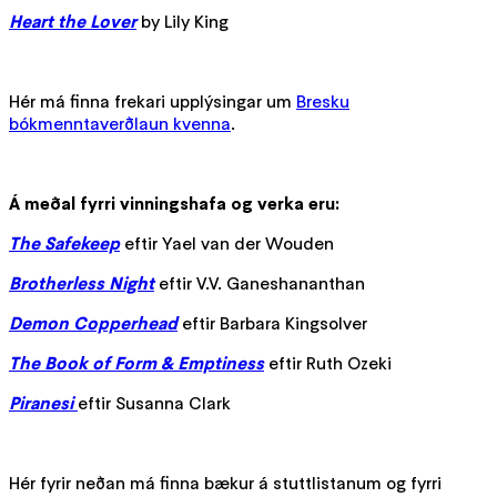
Heart the Lover
by Lily King
Hér má finna frekari upplýsingar um
Bresku
bókmenntaverðlaun kvenna
.
Á meðal fyrri vinningshafa og verka eru:
The Safekeep
eftir Yael van der Wouden
Brotherless Night
eftir V.V. Ganeshananthan
Demon Copperhead
eftir Barbara Kingsolver
The Book of Form & Emptiness
eftir Ruth Ozeki
Piranesi
eftir Susanna Clark
Hér fyrir neðan má finna bækur á stuttlistanum og fyrri