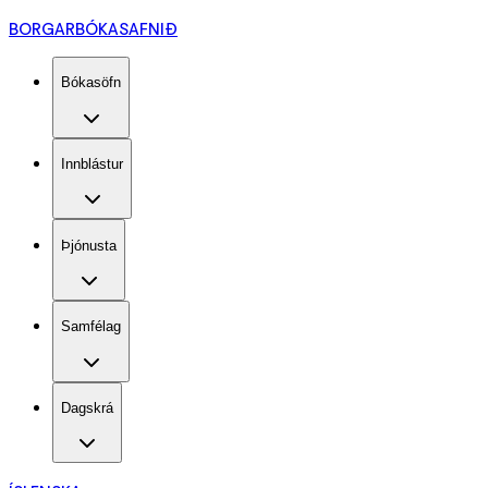
BORGARBÓKASAFNIÐ
Bókasöfn
Innblástur
Þjónusta
Samfélag
Dagskrá