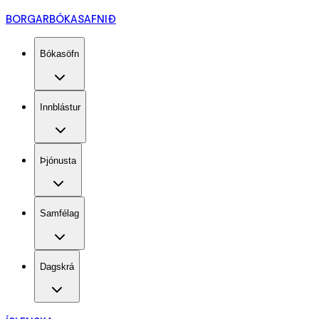
BORGARBÓKASAFNIÐ
Bókasöfn
Innblástur
Þjónusta
Samfélag
Dagskrá