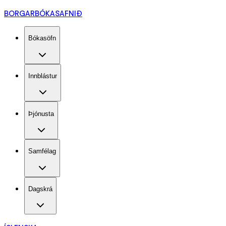
BORGARBÓKASAFNIÐ
Bókasöfn
Innblástur
Þjónusta
Samfélag
Dagskrá