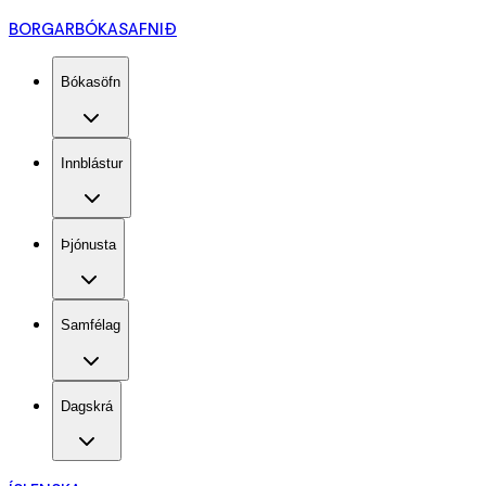
BORGARBÓKASAFNIÐ
Bókasöfn
Innblástur
Þjónusta
Samfélag
Dagskrá