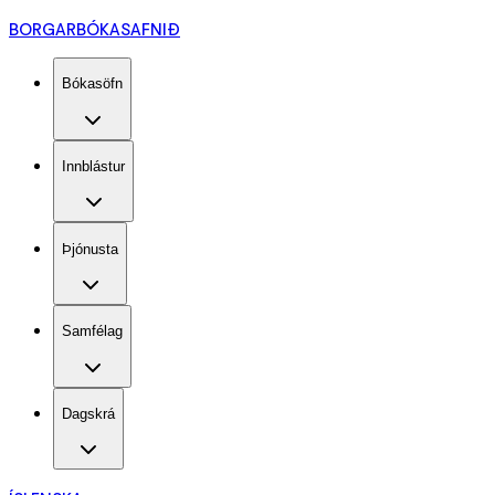
BORGARBÓKASAFNIÐ
Bókasöfn
Innblástur
Þjónusta
Samfélag
Dagskrá