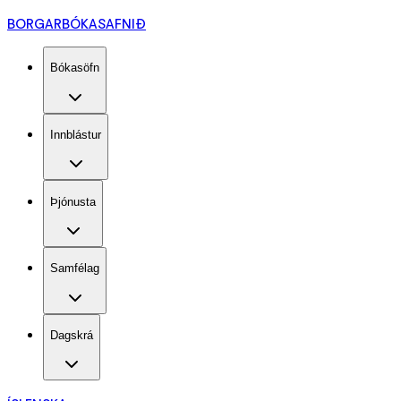
BORGARBÓKASAFNIÐ
Bókasöfn
Innblástur
Þjónusta
Samfélag
Dagskrá