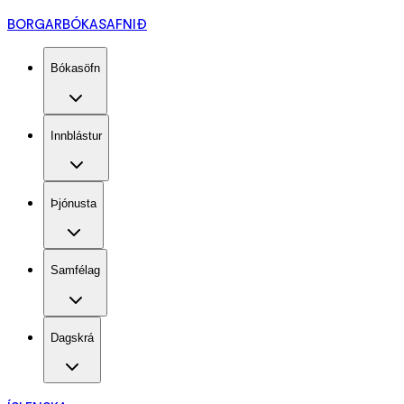
BORGARBÓKASAFNIÐ
Bókasöfn
Innblástur
Þjónusta
Samfélag
Dagskrá