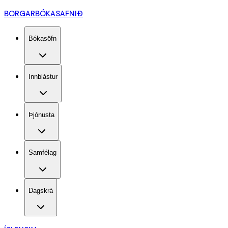
BORGARBÓKASAFNIÐ
Bókasöfn
Innblástur
Þjónusta
Samfélag
Dagskrá